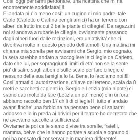
Cosi' oggi per farmi perdonare, una ricettina che mi ha
enormemente soddisfatta!!!!
E' andata piu' o meno cosi': un cugino di mio padre, tale
Carlo (Carletto o Carlina per gli amici) ha un terreno con
alberi da frutto tra cui 2 belle piante di ciliegie!! Da ragazzini
noi si andava a rubarle le ciliegie, ovviamente passando
dagli alberi fuori dalle recinzioni, era un’attivita’ che ci
divertiva molto in questo periodo dell’anno!!! Una mattina mi
chiama mia sorella per avvisarmi che Sergio, mio cognato,
la sera sarebbe andato a raccogliere le ciliegie da Carletto,
dato che lui, per sopraggiunti limiti di eta’ non se la sente
piu’ di salire sugli alberi o sulle scale per fare ciliegie e
nessuno della sua famiglia lo fa. Bene, lo facciamo noi!!!!
Cosi’ armati di autorizzazione, chiave del terreno, scala da 8
metri e sacchetti capienti io, Sergio e Letizia (mia nipote) ci
siamo dati molto da fare (Letizia un po’ meno) e in un’ora
abbiamo raccolto ben 17 chili di ciliegie! Il tutto e’ andato
avanti finche’ una forbicina ha pensato bene di saltarmi
addosso e io in preda ai brividi per il terrore ho decretato che
ne avevamo raccolte a sufficienza!
Ovviamente poi ce le siamo divise tra sorelle, fratelli,
mamma, belve che le hanno portate a scuola e ognuno di
noi ha pensato di conservarle in maniera differente!