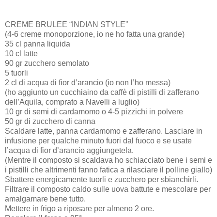
CREME BRULEE “INDIAN STYLE”
(4-6 creme monoporzione, io ne ho fatta una grande)
35 cl panna liquida
10 cl latte
90 gr zucchero semolato
5 tuorli
2 cl di acqua di fior d’arancio (io non l’ho messa)
(ho aggiunto un cucchiaino da caffè di pistilli di zafferano
dell’Aquila, comprato a Navelli a luglio)
10 gr di semi di cardamomo o 4-5 pizzichi in polvere
50 gr di zucchero di canna
Scaldare latte, panna cardamomo e zafferano. Lasciare in
infusione per qualche minuto fuori dal fuoco e se usate
l’acqua di fior d’arancio aggiungetela.
(Mentre il composto si scaldava ho schiacciato bene i semi e
i pistilli che altrimenti fanno fatica a rilasciare il polline giallo)
Sbattere energicamente tuorli e zucchero per sbianchirli.
Filtrare il composto caldo sulle uova battute e mescolare per
amalgamare bene tutto.
Mettere in frigo a riposare per almeno 2 ore.