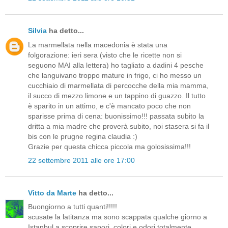
Silvia
ha detto...
La marmellata nella macedonia è stata una
folgorazione: ieri sera (visto che le ricette non si
seguono MAI alla lettera) ho tagliato a dadini 4 pesche
che languivano troppo mature in frigo, ci ho messo un
cucchiaio di marmellata di percocche della mia mamma,
il succo di mezzo limone e un tappino di guazzo. Il tutto
è sparito in un attimo, e c'è mancato poco che non
sparisse prima di cena: buonissimo!!! passata subito la
dritta a mia madre che proverà subito, noi stasera si fa il
bis con le prugne regina claudia :)
Grazie per questa chicca piccola ma golosissima!!!
22 settembre 2011 alle ore 17:00
Vitto da Marte
ha detto...
Buongiorno a tutti quanti!!!!!
scusate la latitanza ma sono scappata qualche giorno a
Istanbul a scoprire sapori, colori e odori totalmente